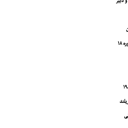
 ۱۸
یلند
ی