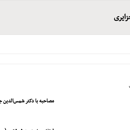
زایری
مصاحبه با دکتر شمس‌الدین ج