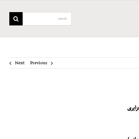
Search
for:
Next
Previous
زایری