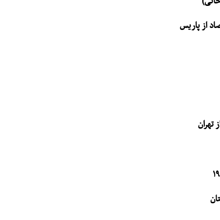
انی)
اد از پاریس
ان