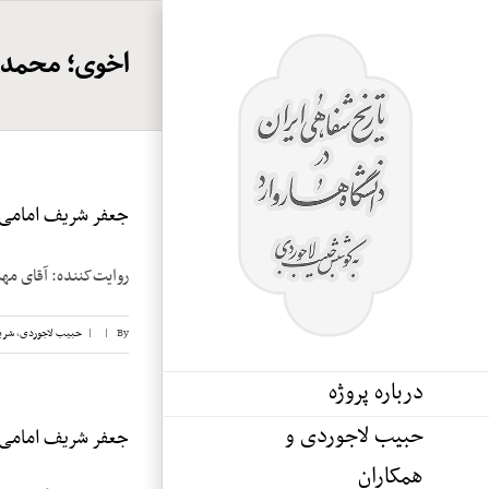
Ski
t
اخوی؛ محمدح
conten
جعفر شریف امامی، ن
روایت‌کننده: آقای مهندس جعفر 
By
|
|
حبیب لاجوردی
,
شری
درباره پروژه
حبیب لاجوردی و
جعفر شریف امامی، ن
همکاران