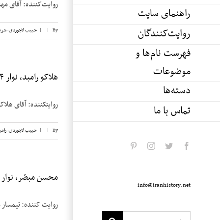
روایت‌کننده: آقای مهندس جعفر 
راهنمای سایت
روایت‌کنندگان
By
|
|
حبیب لاجوردی
,
شری
فهرست نام‌ها و
موضوعات
هلاکو رامبد، نوار ۴
دسته‌ها
روایتکننده: آقای هلاکو رامبد تا
تماس با ما
By
|
|
حبیب لاجوردی
,
رامب
pinterest
instagram
twitter
facebook
محسن مبصّر، نوار ۲
info@iranhistory.net
روایت کننده: تیمسار محسن مبصر تاریخ