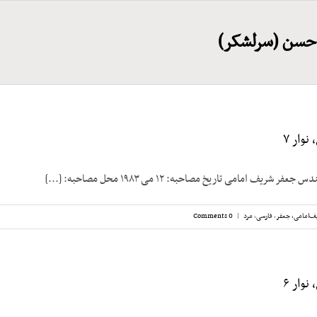
سن (سرلشکر)
وار ۷
شریف امامی تاریخ مصاحبه: ۱۲ می ۱۹۸۳ محل مصاحبه: [...]
ف‌امامی، جعفر
,
فارسی
,
مرد
|
0 Comments
وار ۶