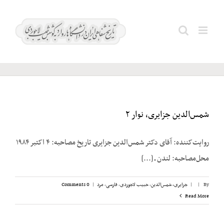
Ski
تدین؛
t
Search
سید
conten
for:
محمد
شمس‌الدین جزایری، نوار ۲
روایت‌کننده: آقای دکتر شمس‌الدین جزایری تاریخ مصاحبه: ۴ اکتبر ۱۹۸۴
محل‌مصاحبه: لندن ـ [...]
By
|
|
جزایری، شمس‌الدین
,
حبیب لاجوردی
,
فارسی
,
مرد
|
0 Comments
Read More