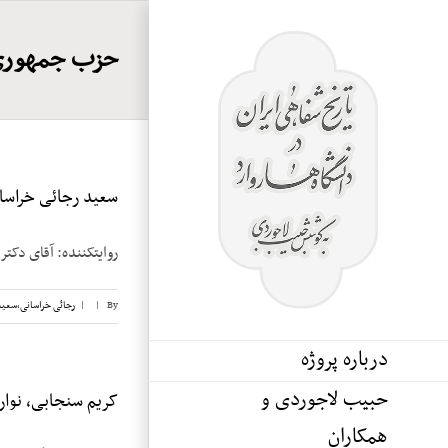
Ski
t
حزب جمهوری
conten
سعید رجائی خراسانی
روایت­کننده: آقای دکتر سعید رجائی تاری
By
|
|
رجائی خراسانی،‌سعید
درباره پروژه
حبیب لاجوردی و
کریم سنجابی، نوار ۳۲
همکاران