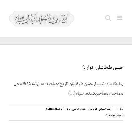
Ski
t
Search
ضیاءالحق
conten
for:
حسن طوفانیان، نوار ۹
روایت­کننده: تیمسار حسن طوفانیان تاریخ مصاحبه: ۱۸ ژوئیه ۱۹۸۵ محل
مصاحبه: مصاحبه­کننده: ضیاء [...]
By
|
|
ضیا صدقی
,
طوفانیان، حسن
,
فارسی
,
مرد
|
0 Comments
Read More