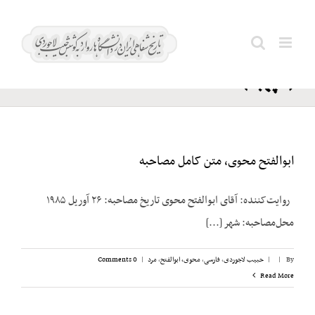
Ski
محوی؛
t
Search
ایرج
conten
for:
(سپهبد)
ابوالفتح محوی، متن کامل مصاحبه
روایت‌کننده: آقای ابوالفتح محوی تاریخ مصاحبه: ۲۶ آوریل ۱۹۸۵
محل‌مصاحبه: شهر [...]
By
|
|
حبیب لاجوردی
,
فارسی
,
محوی، ابوالفتح
,
مرد
|
0 Comments
Read More