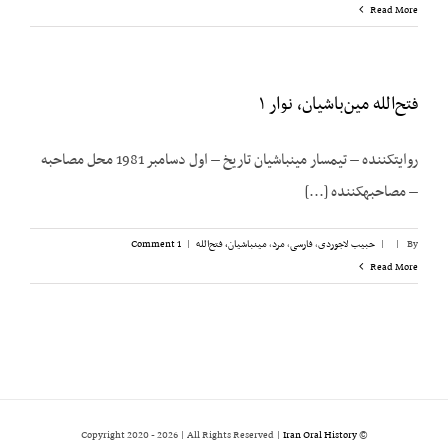
Read More
فتح‌الله مین‌باشیان، نوار ۱
روایت­کننده – تیمسار مین­باشیان تاریخ – اول دسامبر 1981 محل مصاحبه
– مصاحبه­کننده [...]
By
|
|
حبیب لاجوردی
,
فارسی
,
مرد
,
مینباشیان، فتح‌الله
|
1 Comment
Read More
2026 | All Rights Reserved |
Iran Oral History
© Copyright 2020 -