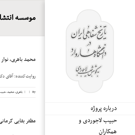
Ski
t
موسسه انتشار
conten
محمد باهری، نوار ۴
روایت‌کننده: آقای دکتر محمد باهری تا
By
|
|
باهری، محمد
,
حبیب
درباره پروژه
حبیب لاجوردی و
مظفر بقایی کرمانی، ن
همکاران