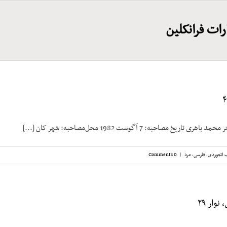
ات فرانکلین
ریخ مصاحبه: 7 آگوست 1982 محل‌مصاحبه: شهر کان [...]
 لاجوردی
,
فارسی
,
مرد
|
0 Comments
وار ۲۹