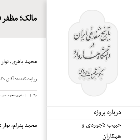
Ski
t
مالک؛ مظفر (
conten
محمد باهری، نوار ۱۰
روایت‌کننده: آقای دکتر محمد باهری تا
By
|
|
باهری، محمد
,
حبیب
درباره پروژه
حبیب لاجوردی و
محمد پدرام، نوار ۵
همکاران