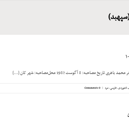
سپهبد)
ریخ مصاحبه: 8 آگوست 1982 محل‌مصاحبه: شهر کان [...]
 لاجوردی
,
فارسی
,
مرد
|
0 Comments