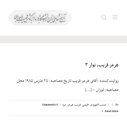
Ski
t
آتابای؛
Search
conten
ابوالفتح
for:
هرمز قریب، نوار ۳
روایت‌کننده: آقای هرمز قریب تاریخ مصاحبه: ۲۵ مارس ۱۹۸۵ محل
مصاحبه: لوزان – [...]
By
|
|
حبیب لاجوردی
,
فارسی
,
قریب، هرمز
,
مرد
|
0 Comments
Read More