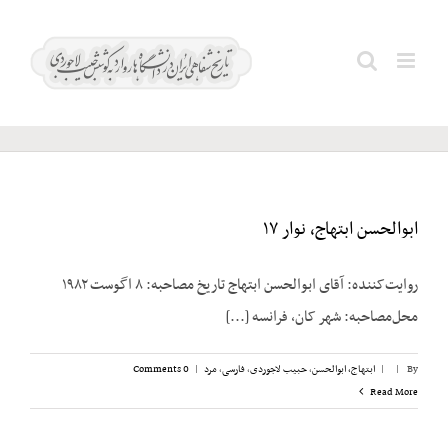
Ski
t
اسکندری؛
Search
conten
عباس
for:
ابوالحسن ابتهاج، نوار ۱۷
روایت‌کننده: آقای ابوالحسن ابتهاج تاریخ مصاحبه: ۸ اگوست ۱۹۸۲
محل‌مصاحبه: شهر کان، فرانسه [...]
By
|
|
ابتهاج، ابوالحسن
,
حبیب لاجوردی
,
فارسی
,
مرد
|
0 Comments
Read More