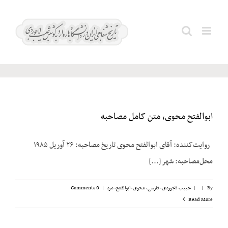
Ski
t
کیسینجر؛
Search
conten
هنری
for:
ابوالفتح محوی، متن کامل مصاحبه
روایت‌کننده: آقای ابوالفتح محوی تاریخ مصاحبه: ۲۶ آوریل ۱۹۸۵
محل‌مصاحبه: شهر [...]
By
|
|
حبیب لاجوردی
,
فارسی
,
محوی، ابوالفتح
,
مرد
|
0 Comments
Read More