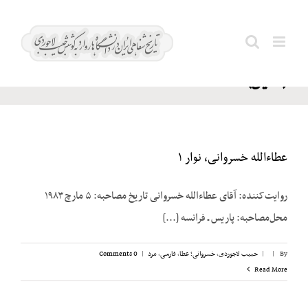
Ski
عالمی؛
t
Search
ابراهیم
conten
for:
(خلیل)
عطاءالله خسروانی، نوار ۱
روایت‌کننده: آقای عطاءالله خسروانی تاریخ مصاحبه: ۵ مارچ ۱۹۸۳
محل‌مصاحبه: پاریس ـ فرانسه [...]
By
|
|
حبیب لاجوردی
,
خسروانی؛ عطا
,
فارسی
,
مرد
|
0 Comments
Read More