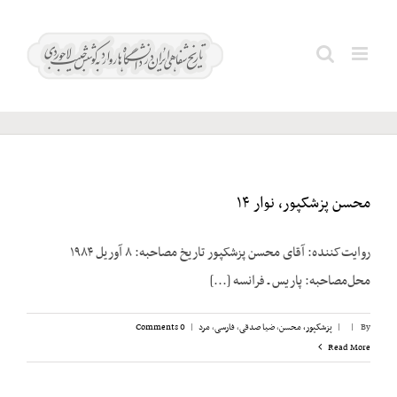
Ski
t
سعید؛
Search
conten
جواد
for:
محسن پزشکپور، نوار ۱۴
روایت‌کننده: آقای محسن پزشک‎پور تاریخ مصاحبه: ۸ آوریل ۱۹۸۴
محل‌مصاحبه: پاریس ـ فرانسه [...]
By
|
|
پزشکپور،‌ محسن
,
ضیا صدقی
,
فارسی
,
مرد
|
0 Comments
Read More