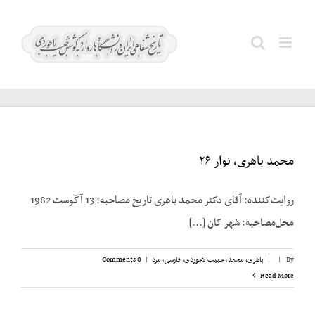
Ski
t
نراقی؛
Search
conten
احسان
for:
محمد باهری،‌ نوار ۲۶
روایت‌کننده: آقای دکتر محمد باهری تاریخ مصاحبه: 13 آگوست 1982
محل‌مصاحبه: شهر کان [...]
By
|
|
باهری، محمد
,
حبیب لاجوردی
,
فارسی
,
مرد
|
0 Comments
Read More