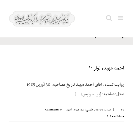
Ski
پهلوی؛
t
Search
شمس
conten
for:
(شاهدخت)
احمد مهبد، نوار ۱۰
روایت‌کننده: آقای احمد مهبد تاریخ مصاحبه: 30 آوریل 1985
محل‌مصاحبه: ژنو ـ سوئیس [...]
By
|
|
حبیب لاجوردی
,
فارسی
,
مرد
,
مهبد، احمد
|
0 Comments
Read More