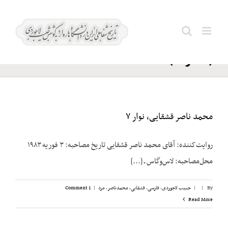
Ski
پهلوی؛
t
Search
علیرضا
conten
for:
(شاهزاده)
محمد ناصر قشقایی، نوار ۷
روایت‌کننده: آقای محمد ناصر قشقایی تاریخ مصاحبه: ۳ فوریه ۱۹۸۳
محل‌مصاحبه: لاس‌وگاس ـ [...]
By
|
|
حبیب لاجوردی
,
فارسی
,
قشقایی، محمدناصر
,
مرد
|
1 Comment
Read More