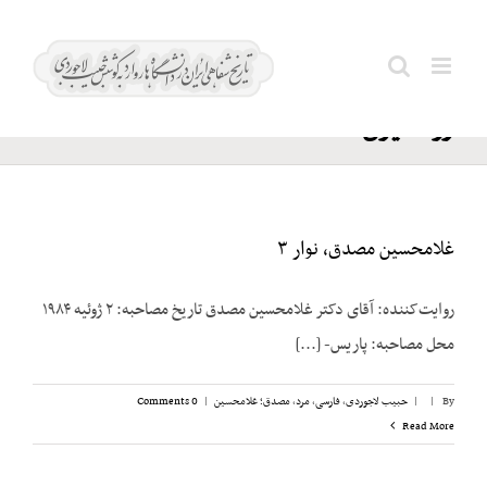
Ski
مصدق؛
t
Search
محمد و
conten
for:
روحانیون
غلامحسین مصدق، نوار ۳
روایت‌کننده: آقای دکتر غلامحسین مصدق تاریخ مصاحبه: ۲ ژوئیه ۱۹۸۴
محل مصاحبه: پاریس- [...]
By
|
|
حبیب لاجوردی
,
فارسی
,
مرد
,
مصدق؛ غلامحسین
|
0 Comments
Read More