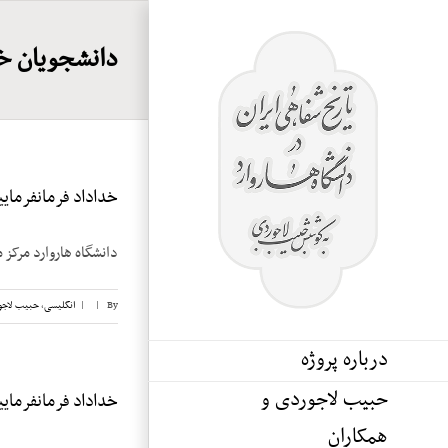
Ski
t
دانشجویان خ
conten
خداداد فرمانفرماییان
دانشگاه هاروارد مرکز م
By
|
|
انگلیسی
,
حبیب لاجو
درباره پروژه
حبیب لاجوردی و
خداداد فرمانفرماییان
همکاران