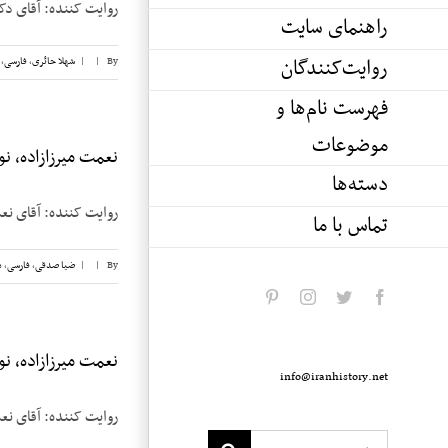
روایت کننده: آقای دکتر موسی
راهنمای سایت
روایت‌کنندگان
By
|
|
شهلا حائری
,
فارسی
,
فهرست نام‌ها و
موضوعات
نعمت میرزازاده، نوار
دسته‌ها
روایت کننده: آقای نعمت میرزازاده م
تماس با ما
By
|
|
ضیا صدقی
,
فارسی
,
م
pinterest
instagram
twitter
facebook
نعمت میرزازاده، نوار
info@iranhistory.net
روایت کننده: آقای نعمت میرزازاده