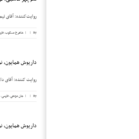
روایت‌کننده: آقای تیمسار منوچهر ها
By
|
|
شاهرخ مسکوب
,
فار
داریوش همایون، نوا
روایت کننده: آقای داریوش همایون
By
|
|
جان مژدهی
,
فارسی
,
داریوش همایون، نوا