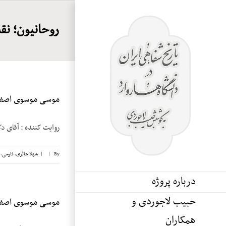
Ski
t
روحانیون؛ ن
conten
موسی موسوی اصفهان
روایت کننده : آقای دکتر 
By
|
|
شهلا حائری
,
فارسی
,
درباره پروژه
حبیب لاجوردی و
موسی موسوی اصفهان
همکاران