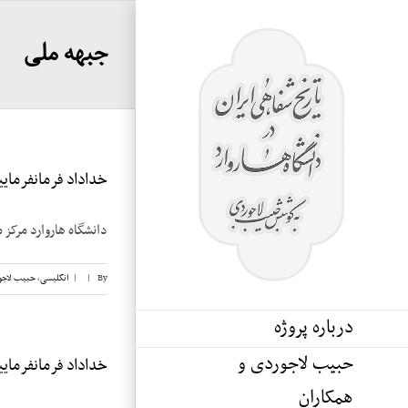
Ski
t
جبهه ملی
conten
خداداد فرمانفرماییان
دانشگاه هاروارد مرکز م
By
|
|
انگلیسی
,
حبیب لاجو
درباره پروژه
حبیب لاجوردی و
خداداد فرمانفرماییان
همکاران