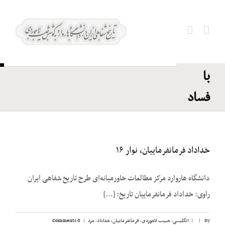
Ski
شاه؛
t
در
conten
Search
ارتباط
for:
با
فساد
خداداد فرمانفرماییان، نوار ۱۶
دانشگاه هاروارد مرکز مطالعات خاورمیانه‌ای طرح تاریخ شفاهی ایران
راوی: خداداد فرمانفرماییان تاریخ: [...]
By
|
|
انگلیسی
,
حبیب لاجوردی
,
فرمانفرماییان، خداداد
,
مرد
|
0 Comments