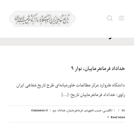
Ski
قوه
t
Search
مقننه؛
conten
for:
مذاکرات
خداداد فرمانفرماییان، نوار ۹
دانشگاه هاروارد مرکز مطالعات خاورمیانه‌ای طرح تاریخ شفاهی ایران
راوی: خداداد فرمانفرماییان تاریخ: [...]
By
|
|
انگلیسی
,
حبیب لاجوردی
,
فرمانفرماییان، خداداد
,
مرد
|
0 Comments
Read More